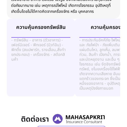
ต่อภัยมากมาย เช่น เหตุการณ์ไฟไหม้ เกิดการโจรกรรม อุบัติเหตุที่
เกิดขึ้นโดยไม่ได้คาดคิดจากเครื่องจักร หรือ บุคคลากร
ความคุ้มครองทรัพย์สิน
ความคุ้มครองภั
- ทรัพย์สิน - อาคาร (ตัวอาคาร) -
- การประกันอัคคีภัย ไฟไหม้, ฟ้
เฟอร์นิเจอร์ - ฟิกเจอร์ (บิวท์อิน) -
และ ภัยไฟป่า - ภัยเพิ่มเติม ระเ
ฟิกติ้ง (สแปพาร์ท, รางเลื่อน,สั่งทำ
แผ่นดินไหว, ลูกเห็บ, ลมพายุ, น
ยกประกอบ) - เครื่องจักร - สต้อกสิ
ท่วม, สินค้า เปียกน้ำ, การจลา
นค้า
และนัดหยุดงาน และอื่น ๆ - ก
โจรกรรม เช่น งัดชิงทรัพย์,ปล
ทรัพย์, ขโมยเครื่องใช้ไฟฟ้า - ภั
เกิดจากความเสียหาย อันมา จ
แตกร้าวของกระจก ซึ่งเป็นส่ว
หนึ่งของอาคาร - อุบัติเหตุอื่น ๆ
เป็นเหตุปัจจัยภายนอก