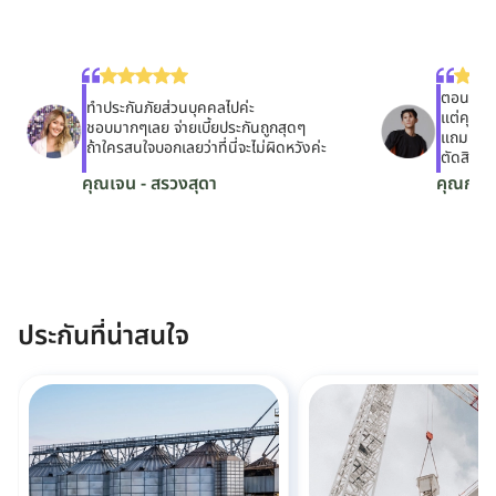
ตอนแรกด
ทำประกันภัยส่วนบุคคลไปค่ะ
แต่คุณจู
ชอบมากๆเลย จ่ายเบี้ยประกันถูกสุดๆ
แถมเข้าใ
ถ้าใครสนใจบอกเลยว่าที่นี่จะไม่ผิดหวังค่ะ
ตัดสินใจ
คุณเจน - สรวงสุดา
คุณกฤต
ประกันที่น่าสนใจ